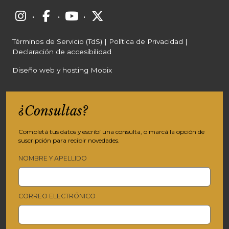
·
·
·
Términos de Servicio (TdS)
|
Política de Privacidad
|
Declaración de accesibilidad
Diseño web y hosting Mobix
¿Consultas?
Completá tus datos y escribí una consulta, o marcá la opción de
suscripción para recibir novedades.
NOMBRE Y APELLIDO
CORREO ELECTRÓNICO