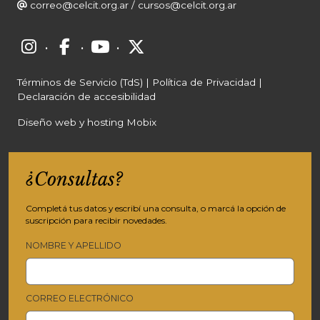
correo@celcit.org.ar
/
cursos@celcit.org.ar
·
·
·
Términos de Servicio (TdS)
|
Política de Privacidad
|
Declaración de accesibilidad
Diseño web y hosting Mobix
¿Consultas?
Completá tus datos y escribí una consulta, o marcá la opción de
suscripción para recibir novedades.
NOMBRE Y APELLIDO
CORREO ELECTRÓNICO