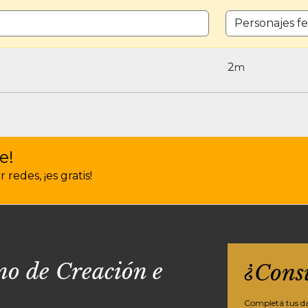
CANTIDAD DE 
2
m
e!
redes, ¡es gratis!
o de Creación e
¿Cons
Completá tus dat