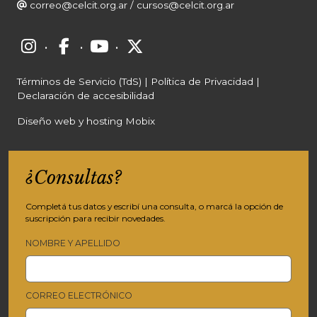
correo@celcit.org.ar
/
cursos@celcit.org.ar
·
·
·
Términos de Servicio (TdS)
|
Política de Privacidad
|
Declaración de accesibilidad
Diseño web y hosting Mobix
¿Consultas?
Completá tus datos y escribí una consulta, o marcá la opción de
suscripción para recibir novedades.
NOMBRE Y APELLIDO
CORREO ELECTRÓNICO