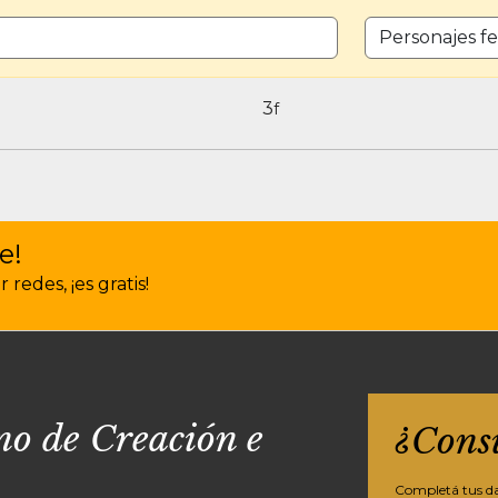
CANTIDAD DE 
3
f
e!
redes, ¡es gratis!
o de Creación e
¿Cons
Completá tus dat