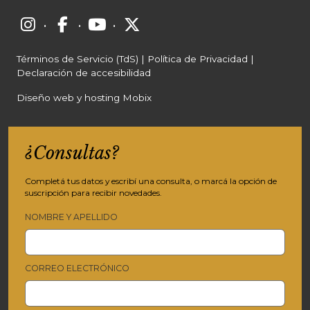
·
·
·
Términos de Servicio (TdS)
|
Política de Privacidad
|
Declaración de accesibilidad
Diseño web y hosting Mobix
¿Consultas?
Completá tus datos y escribí una consulta, o marcá la opción de
suscripción para recibir novedades.
NOMBRE Y APELLIDO
CORREO ELECTRÓNICO