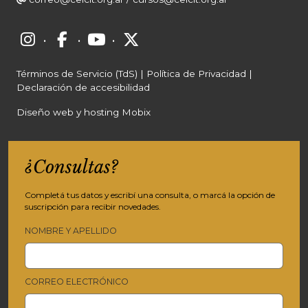
·
·
·
Términos de Servicio (TdS)
|
Política de Privacidad
|
Declaración de accesibilidad
Diseño web y hosting Mobix
¿Consultas?
Completá tus datos y escribí una consulta, o marcá la opción de
suscripción para recibir novedades.
NOMBRE Y APELLIDO
CORREO ELECTRÓNICO