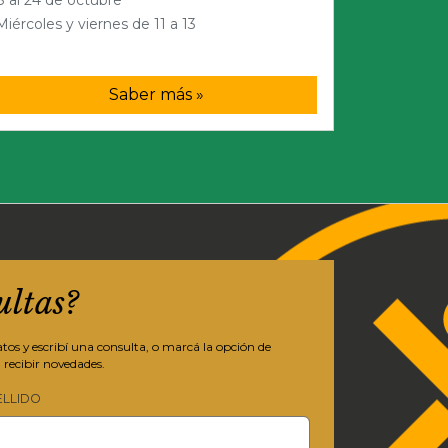
Miércoles y viernes de 11 a 13
Saber más »
ultas?
os y escribí una consulta, o marcá la opción de
 recibir novedades.
ELLIDO