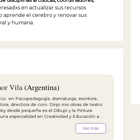
e disciplinas artísticas, coordinadores,
teresadxs en actualizar sus recursos
aprende el cerebro y renovar sus
ral y humana.
or Vila
(Argentina)
Lic. en Psicopedagogía, dramaturga, escritora,
ora, directora de coro. Dirijo mis obras de teatro.
by desde pequeña es el Dibujo y la Pintura.
una especialidad en Creatividad y Educación a
 del Arte, otra en Sociedad y Cultura
poránea &nbsp;y otra como coach ontológico
Ver más
ional. Por mis obras obtuve el Primer Premio
pal &nbsp;en Dramaturgia; Primer Premio al