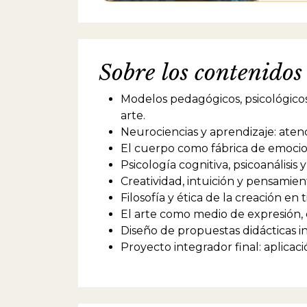
Talent
especi
la vid
folclo
Sobre los contenidos
SADE (
profeso
Tecnol
Modelos pedagógicos, psicológicos
audiov
arte.
Psicol
carrer
Neurociencias y aprendizaje: aten
el Cor
El cuerpo como fábrica de emocio
Tambié
Psicología cognitiva, psicoanálisis 
Psicol
Creatividad, intuición y pensamien
asesor
Filosofía y ética de la creación en t
El arte como medio de expresión, 
Diseño de propuestas didácticas in
Proyecto integrador final: aplicaci