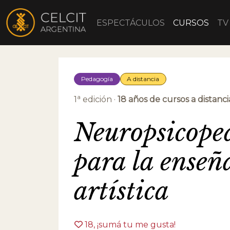
ESPECTÁCULOS
CURSOS
TV
Pedagogía
A distancia
a
1
edición ·
18 años de cursos a distanci
Neuropsicope
para la ense
artística
18
, ¡sumá tu me gusta!