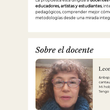
La propuesta está dirigida a
docentes d
educadores, artistas y estudiantes
, in
pedagógicos, comprender mejor cómo 
metodologías desde una mirada integ
Sobre el docente
Leon
&nbsp;
cantaut
Mi hob
Tengo 
través
Contem
profes
Munici