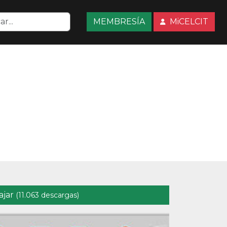
MEMBRESÍA
MiCELCIT
ajar
(11.063 descargas)