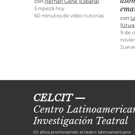
asom
con
Hernán Gené (España)
ema
Empezá hoy
60 minutos de video tutorías
con
L
(Urug
9 de 
novie
Jueves
CELCIT
—
Centro Latinoamerican
Investigación Teatral
50 años promoviendo el teatro latinoamericano