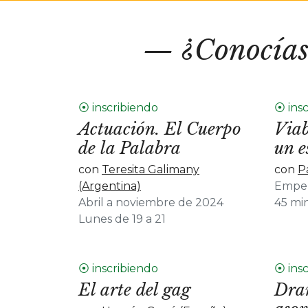
¿Conocías
⦿ inscribiendo
⦿ ins
Actuación. El Cuerpo
Viab
de la Palabra
un e
con
Teresita Galimany
con
P
(Argentina)
Empe
Abril a noviembre de 2024
45 mi
Lunes de 19 a 21
⦿ inscribiendo
⦿ ins
El arte del gag
Dra