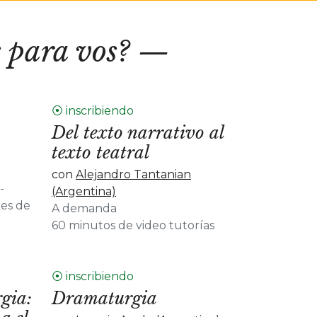
 para vos?
⦿ inscribiendo
Del texto narrativo al
texto teatral
con
Alejandro Tantanian
-
(Argentina)
les de
A demanda
60 minutos de video tutorías
⦿ inscribiendo
gia:
Dramaturgia