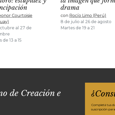
bro: estupidez y
la imagen que form
ncipación
drama
eonor Courtoisie
con
Rocío Limo (Perú)
uay)
8 de julio al 26 de agosto
octubre al 27 de
Martes de 19 a 21
mbre
 de 13 a 15
o de Creación e
¿Cons
Completá tus dat
suscripción para