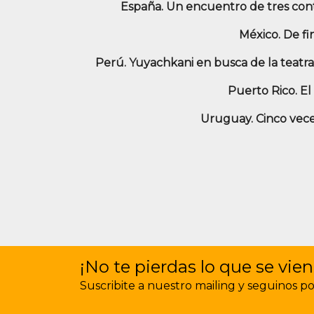
España. Un encuentro de tres con
México. De fin
Perú. Yuyachkani en busca de la teatra
Puerto Rico. El
Uruguay. Cinco vece
¡No te pierdas lo que se vien
Suscribite a nuestro mailing y seguinos por 