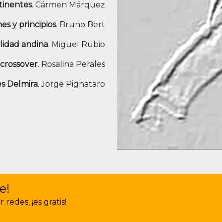
tinentes
. Cármen Márquez
es y principios
. Bruno Bert
lidad andina
. Miguel Rubio
 crossover
. Rosalina Perales
s Delmira
. Jorge Pignataro
e!
redes, ¡es gratis!