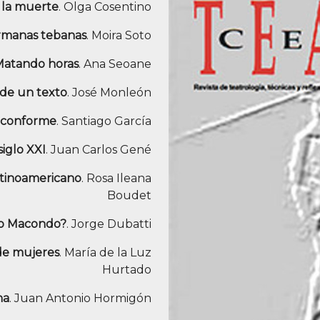
 la muerte
. Olga Cosentino
rmanas tebanas
. Moira Soto
Matando horas
. Ana Seoane
n de un texto
. José Monleón
inconforme
. Santiago García
siglo XXI
. Juan Carlos Gené
atinoamericano
. Rosa Ileana
Boudet
 o Macondo?
. Jorge Dubatti
 de mujeres
. María de la Luz
Hurtado
na
. Juan Antonio Hormigón