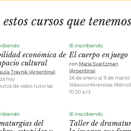
 estos cursos que tenemos
cribiendo
⦿ inscribiendo
ilidad económica de
El cuerpo en juego
spacio cultural
con
Maria Svartzman
(Argentina)
aula Travnik (Argentina)
26 de enero al 9 de marzo 
zá hoy
Videoconferencias: Miérco
nutos de video tutorías
10.30 a 13
cribiendo
⦿ inscribiendo
maturgias del
Taller de dramatur