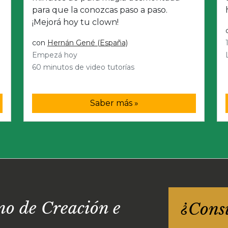
para que la conozcas paso a paso.
¡Mejorá hoy tu clown!
con
Hernán Gené (España)
Empezá hoy
60 minutos de video tutorías
Saber más »
o de Creación e
¿Cons