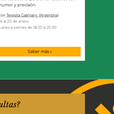
humor y precisión.
con
Teresita Galimany (Argentina)
16 al 20 de enero
Lunes a viernes de 18.30 a 20.30
Saber más »
ultas?