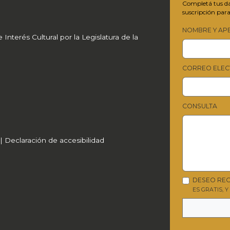
Completá tus dat
suscripción para
NOMBRE Y AP
Interés Cultural por la Legislatura de la
CORREO ELEC
CONSULTA
|
Declaración de accesibilidad
DESEO REC
ES GRATIS, 