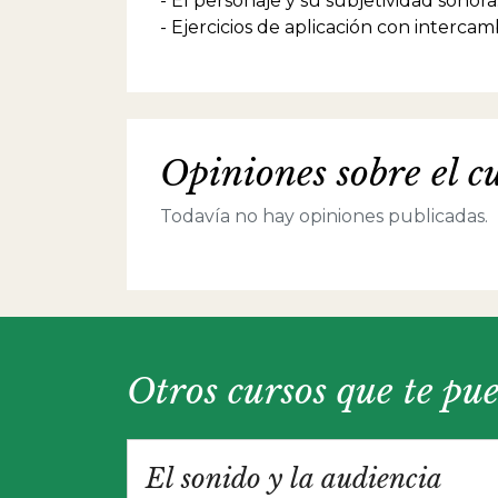
- El personaje y su subjetividad sonora
dirigi
- Ejercicios de aplicación con intercam
especi
Microt
a cieg
docen
desde 
actore
dedica
Opiniones sobre el c
teatra
Guión 
Todavía no hay opiniones publicadas.
Intern
dictó 
escritu
Otros cursos que te pu
El sonido y la audiencia