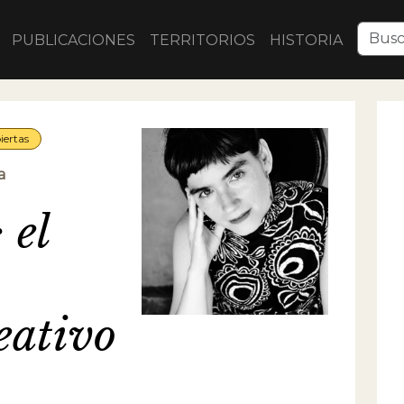
PUBLICACIONES
TERRITORIOS
HISTORIA
iertas
a
 el
eativo