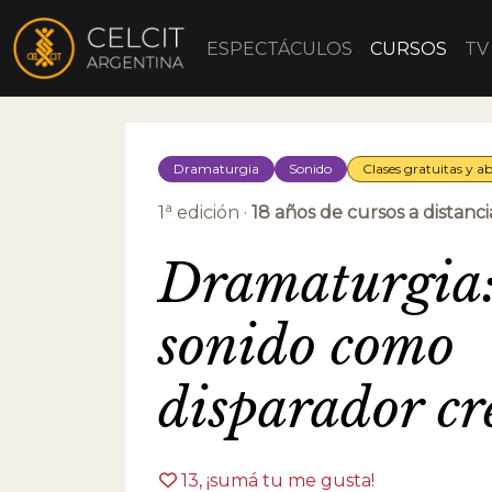
ESPECTÁCULOS
CURSOS
TV
Dramaturgia
Sonido
Clases gratuitas y ab
a
1
edición ·
18 años de cursos a distanci
Dramaturgia:
sonido como
disparador cr
13
, ¡sumá tu me gusta!