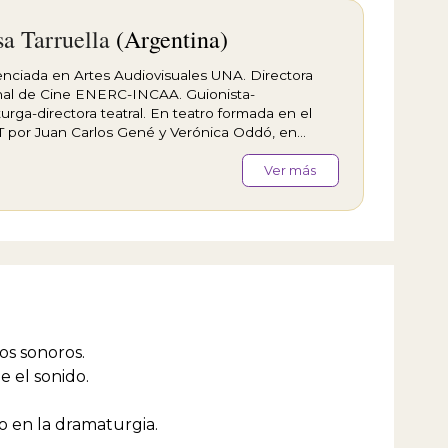
sa Tarruella
(Argentina)
enciada en Artes Audiovisuales UNA. Directora
al de Cine ENERC-INCAA. Guionista-
urga-directora teatral. En teatro formada en el
 por Juan Carlos Gené y Verónica Oddó, en
 Anfitrión por Berta Goldenberg. Ha escrito más
 decena de obras teatrales en las cuales se
Ver más
an: “Como el clavel del aire”, “Anais”, (ambas
 incluidas en su libro “La mujer en escena”
o por Grupo Sur), “Amorar” que forma parte de la
GÍA V Colectiva de Autoras editada por el
, “Leo tus labios” obra teatral que tuvo su
ción a cine en Colombia 2024, “El mundo en mis
s” co escrita con Brenda Fabregat. Como
ora de cine ha dirigido “Gené, en escena”, “El
 de mi amor” y Bailar la sangre” (estas últimas dos
los sonoros.
dirección). En 2024 ha sido reconocida con un
e el sonido.
ado especial por la obra "ALMOST A WIDOW"
 por Susana Hornos y dirigida por Eloísa Tarruella,
s PREMIOS TEATRO DEL MUNDO rubro Mejor
do en la dramaturgia.
nternacional (España-Argentina).Ha escrito y