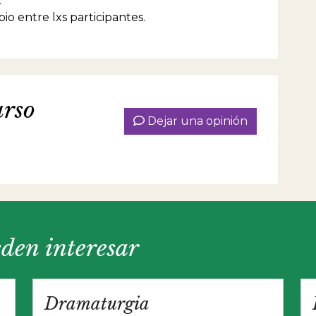
.
do más de diez obras teatrales en las cuales se ha
bio entre lxs participantes.
alizado en el formato de obras breves en
eatroba: “La sal de tu piel”, “Nube tóxica”, “Juego
as”, “Tu corazón era un tango”, entre otras. Es
te audiovisual en la UNA/FUC/ENERC-INCAA
hace veinte años: guión/dirección y dirección de
s. Ha dictado seminarios y talleres por todo el país
dos a la enseñanza de escritura
urso
l/audiovisual y puesta en escena. Fue Tutora de
Dejar una opinión
durante tres años consecutivos en el el Festival
acional de Cine de Puerto Madryn.&nbsp;En 2025
su curso a distancia en el CELCIT: “Claves de la
ra para teatro breve”.
eden interesar
Dramaturgia