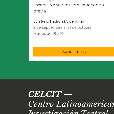
escena. No se requiere experiencia
previa.
con
Félix Padrón (Argentina)
2 de septiembre al 21 de octubre
Martes de 19 a 22
Saber más »
CELCIT
—
Centro Latinoamerican
Investigación Teatral