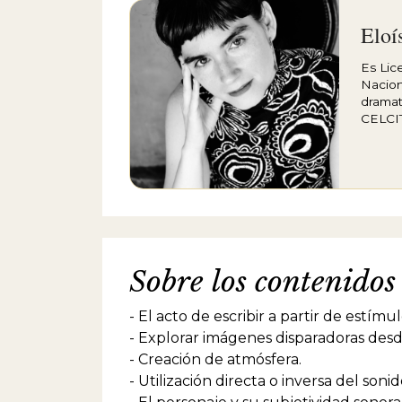
Eloí
Es Lic
Nacion
dramat
CELCIT
teatro
de una
destac
piezas
editad
ANTOLO
CELCIT
adapta
Sobre los contenidos
zapato
direct
objeto
- El acto de escribir a partir de estímu
en co-
- Explorar imágenes disparadoras desd
destac
escrita
- Creación de atmósfera.
en lo
- Utilización directa o inversa del soni
Obra I