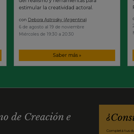
del realismo y herramientas para
estimular la creatividad actoral.
con
Debora Astrosky (Argentina)
6 de agosto al 19 de noviembre
Miércoles de 19:30 a 20:30
Saber más »
o de Creación e
¿Cons
Completá tus dat