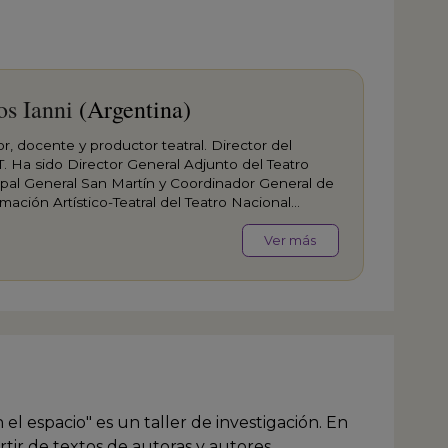
os Ianni
(Argentina)
or, docente y productor teatral. Director del
. Ha sido Director General Adjunto del Teatro
pal General San Martín y Coordinador General de
mación Artístico-Teatral del Teatro Nacional
es. Ha dirigido las siete ediciones del Festival
acional de Nuevas Tendencias Escénicas-La
Ver más
 y los eventos especiales de distintos festivales
les iberoamericanos.
 el espacio" es un taller de investigación. En
artir de textos de autoras y autores