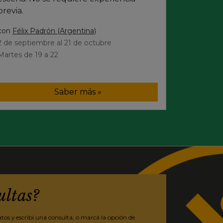
previa.
con
Félix Padrón (Argentina)
2 de septiembre al 21 de octubre
Martes de 19 a 22
Saber más »
ultas?
os y escribí una consulta, o marcá la opción de