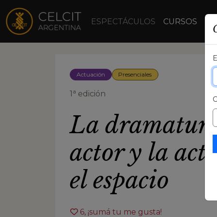
ESPECTÁCULOS
CURSOS
TV
Actuación
Presenciales
a
1
edición
La dramaturg
actor y la act
el espacio
6
, ¡sumá tu me gusta!