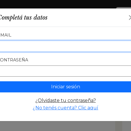
PUBLICACIONES
TERRITORIOS
HISTORIA
Completá tus datos
EMAIL
CONTRASEÑA
ia del
riz en
Iniciar sesión
¿Olvidaste tu contraseña?
¿No tenés cuenta? Clic aquí