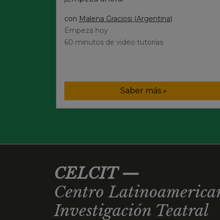
con
Malena Graciosi (Argentina)
Empezá hoy
60 minutos de video tutorías
Saber más »
CELCIT
—
Centro Latinoamerican
Investigación Teatral