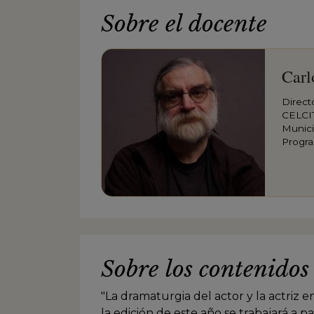
Sobre el docente
Carl
Direct
CELCIT
Munici
Progra
Cervant
Intern
Movida
teatra
Sobre los contenidos
"La dramaturgia del actor y la actriz en
la edición de este año se trabajará a p