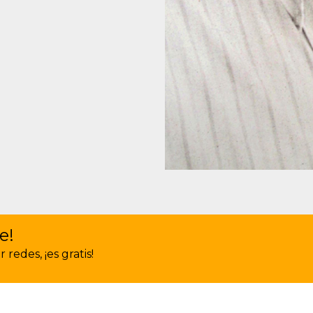
e!
redes, ¡es gratis!