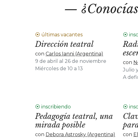
¿Conocías
⦿ últimas vacantes
⦿ ins
Dirección teatral
Radi
esce
con
Carlos Ianni (Argentina)
9 de abril al 26 de noviembre
con
N
Miércoles de 10 a 13
Julio 
A def
⦿ inscribiendo
⦿ ins
Pedagogía teatral, una
Clav
mirada posible
para
con
Debora Astrosky (Argentina)
con
E