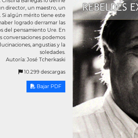
. Cristina Banegas lo define
un director, un maestro, un
 Si algún mérito tiene este
l haber logrado derramar las
los del pensamiento Ure. En
tas conversaciones podemos
lucinaciones, angustias y la
soledades.
Autoría: José Tcherkaski
10.299 descargas
Bajar PDF