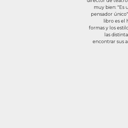
director de teatro
muy bien: "Es 
pensador único".
libro es e
formas y los esti
las distin
encontrar sus a