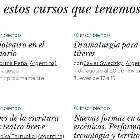
 estos cursos que tenemos
cribiendo
⦿ inscribiendo
oteatro en el
Dramaturgia para
nario
títeres
orma Peña (Argentina)
con
Javier Swedzky (Argen
y agosto
7 de agosto al 20 de novi
inir próximamente
Jueves de 17 a 19
cribiendo
⦿ inscribiendo
es de la escritura
Nuevas formas en a
 teatro breve
escénicas. Perform
tecnología y territ
loísa Tarruella (Argentina)