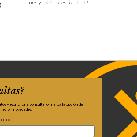
Lunes y miércoles de 11 a 13
)
ultas?
os y escribí una consulta, o marcá la opción de
 recibir novedades.
ELLIDO