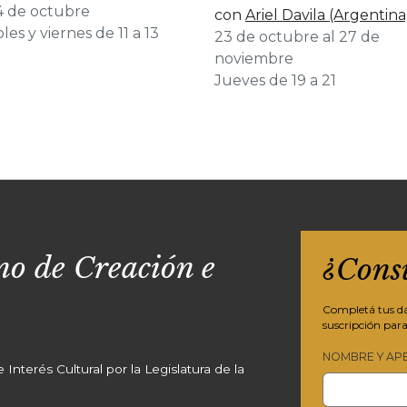
24 de octubre
con
Ariel Davila (Argentina
les y viernes de 11 a 13
23 de octubre al 27 de
noviembre
Jueves de 19 a 21
o de Creación e
¿Cons
Completá tus dat
suscripción para
NOMBRE Y AP
Interés Cultural por la Legislatura de la