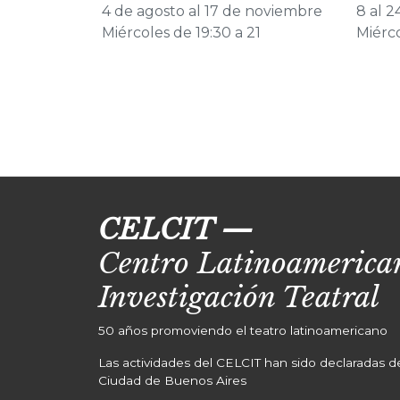
4 de agosto al 17 de noviembre
8 al 
Miércoles de 19:30 a 21
Miérco
CELCIT
—
Centro Latinoamerican
Investigación Teatral
50 años promoviendo el teatro latinoamericano
Las actividades del CELCIT han sido declaradas de 
Ciudad de Buenos Aires