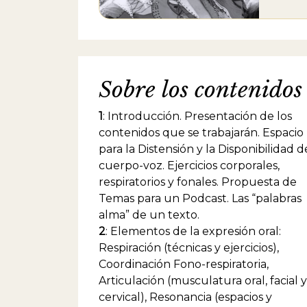
dictad
Relato
teatro
Teatro
"Don J
Fabrega
Sobre los contenidos
de la B
prince
"La Te
1
: Introducción. Presentación de los
Hochma
contenidos que se trabajarán. Espacio
para la Distensión y la Disponibilidad d
cuerpo-voz. Ejercicios corporales,
respiratorios y fonales. Propuesta de
Temas para un Podcast. Las “palabras
alma” de un texto.
2
: Elementos de la expresión oral:
Respiración (técnicas y ejercicios),
Coordinación Fono-respiratoria,
Articulación (musculatura oral, facial y
cervical), Resonancia (espacios y