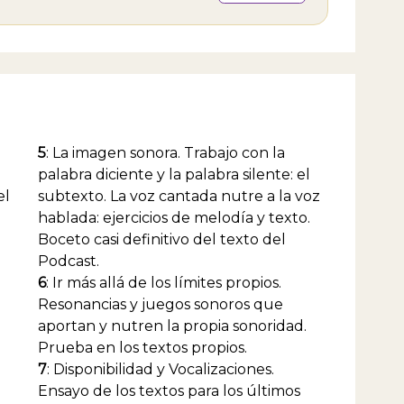
o la asignatura de trabajo vocal en la Escuela del
, de Ana María Bovo, en diversas escuelas de
, actualmente en el Profesorado Municipal de
 de Escobar.&nbsp;Como intérprete participó en
uan, de acá" de Los Macocos y Eduardo
t, dir. Julian Howard; "La hija del aire" Calderón
arca dir. Jorge Lavelli; protagonizó "La fábula de la
sa Turandot" Suárez Marzal, dir. Los Macocos y
mpestad" de W.Shakespeare, dir. Claudio
5
: La imagen sonora. Trabajo con la
n, entre otras.
palabra diciente y la palabra silente: el
el
subtexto. La voz cantada nutre a la voz
hablada: ejercicios de melodía y texto.
Boceto casi definitivo del texto del
Podcast.
6
: Ir más allá de los límites propios.
Resonancias y juegos sonoros que
aportan y nutren la propia sonoridad.
Prueba en los textos propios.
7
: Disponibilidad y Vocalizaciones.
Ensayo de los textos para los últimos