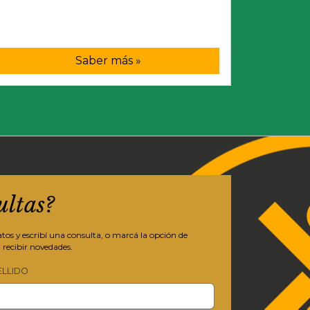
Saber más »
ultas?
os y escribí una consulta, o marcá la opción de
 recibir novedades.
ELLIDO