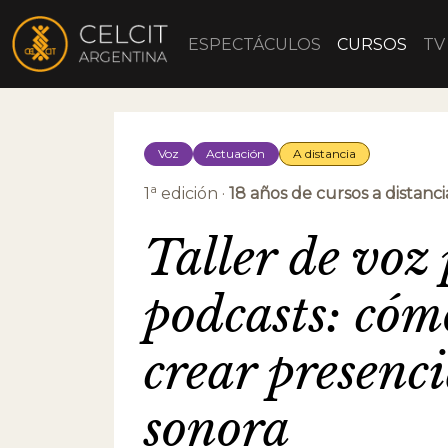
ESPECTÁCULOS
CURSOS
TV
Voz
Actuación
A distancia
a
1
edición ·
18 años de cursos a distanci
Taller de voz
podcasts: cóm
crear presenc
sonora