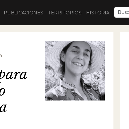
PUBLICACIONES
TERRITORIOS
HISTORIA
a
 para
o
ia