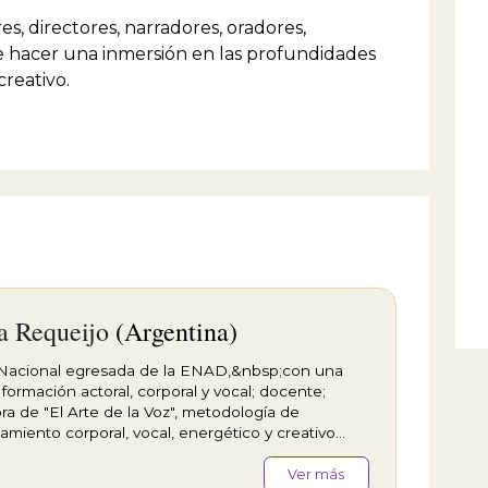
es, directores, narradores, oradores,
e hacer una inmersión en las profundidades
reativo.
a Requeijo
(Argentina)
 Nacional egresada de la ENAD,&nbsp;con una
 formación actoral, corporal y vocal; docente;
ra de "El Arte de la Voz", metodología de
amiento corporal, vocal, energético y creativo
ce foco en la voz humana. Además de su
encia como actriz de teatro, bailarina y cantora, ha
Ver más