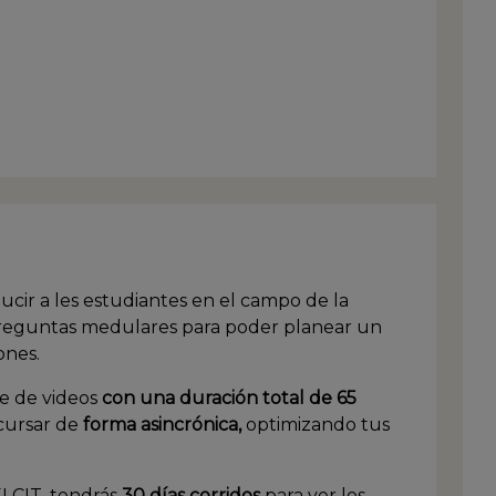
cir a les estudiantes en el campo de la
reguntas medulares para poder planear un
ones.
ie de videos
con una duración total de 65
 cursar de
forma asincrónica,
optimizando tus
ELCIT, tendrás
30 días corridos
para ver los