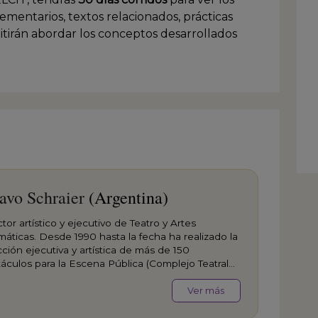
ementarios, textos relacionados, prácticas
mitirán abordar los conceptos desarrollados
avo Schraier
(Argentina)
tor artístico y ejecutivo de Teatro y Artes
máticas. Desde 1990 hasta la fecha ha realizado la
ción ejecutiva y artística de más de 150
áculos para la Escena Pública (Complejo Teatral
nos Aires) y la Escena Privada, Empresarial e
ndiente, de la Ciudad de Buenos Aires y en giras
Ver más
ales e internacionales. Es Docente Universitario
nicas de Producción Escénica, siendo uno de los