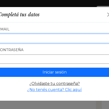
PUBLICACIONES
TERRITORIOS
HISTORIA
Completá tus datos
EMAIL
ia
CONTRASEÑA
a
yecto
Iniciar sesión
¿Olvidaste tu contraseña?
 la
¿No tenés cuenta? Clic aquí