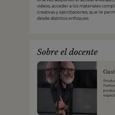
videos, acceder a los materiales compl
creativas y ejercitaciones, que te per
desde distintos enfoques.
Sobre el docente
Gust
Produc
Perfor
produc
espect
de Bue
Indepe
nacion
de Téc