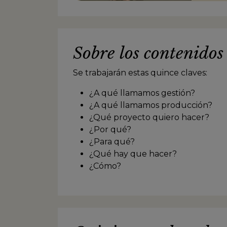
pioner
asignat
Colomb
Perú y
Sobre los contenidos
produc
es aut
de ges
Se trabajarán estas quince claves:
altern
Editor
¿A qué llamamos gestión?
de APP
¿A qué llamamos producción?
Iberoa
¿Qué proyecto quiero hacer?
¿Por qué?
¿Para qué?
¿Qué hay que hacer?
¿Cómo?