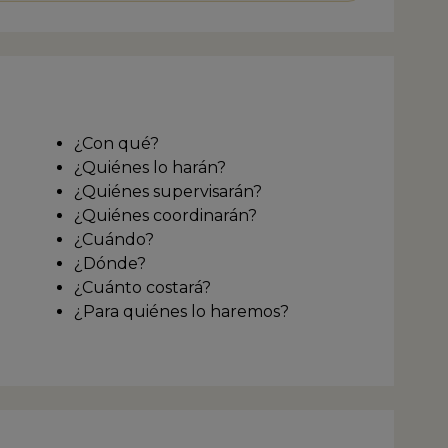
os en la materia y dicta desde 2000 diversas
uras y cursos de Argentina, Bolivia, Brasil,
ia, Costa Rica, Chile, Ecuador, España, México,
 Uruguay. Ha publicado diversos artículos sobre la
ción escénica en libros y revistas especializadas y
or de Laboratorio de producción teatral 1, técnicas
tión y producción aplicadas a proyectos
¿Con qué?
ativos, editado en 2006 por el INT y reeditado
¿Quiénes lo harán?
ial Atuel. Actualmente fue reelegido presidente
EAE, primera institución de su tipo en
¿Quiénes supervisarán?
mérica, constituida en 2016.
¿Quiénes coordinarán?
¿Cuándo?
¿Dónde?
¿Cuánto costará?
¿Para quiénes lo haremos?