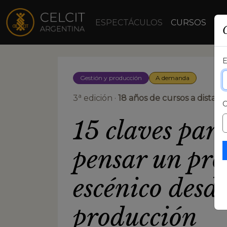
ESPECTÁCULOS
CURSOS
TV
Gestión y producción
A demanda
a
3
edición ·
18 años de cursos a distanc
15 claves par
pensar un pro
escénico desde
producción