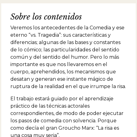
Trabaja también con Narración y Máscaras.
Dirigió "Aviones de papel", de Diana Chery-
Sobre los contenidos
Ramírez, "Virtual", de José Sanchus Sinisterra (T.
N. Cervantes) y “Los hijos de Moony no lloran”,
Veremos los antecedentes de la Comedia y ese
de T. Williams, entre otras. Es autora de obras
como "El alma también", "Mientras la quietud”,
eterno “vs. Tragedia”: sus características y
“Umbrales” y “Corriendo en la sangre”.
diferencias; algunas de las bases y constantes
de lo cómico; las particularidades del sentido
común y del sentido del humor. Pero lo más
importante es que nos llevaremos en el
cuerpo, aprehendidos, los mecanismos que
desatan y generan ese instante mágico de
ruptura de la realidad en el que irrumpe la risa.
El trabajo estará guiado por el aprendizaje
práctico de las técnicas actorales
correspondientes, de modo de poder ejecutar
los pasos de comedia con solvencia. Porque
como decía el gran Groucho Marx: “La risa es
una cosa muy seria”.