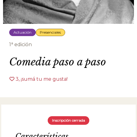
Actuación
Presenciales
a
1
edición
Comedia paso a paso
3
, ¡sumá tu me gusta!
Inscripción cerrada
Características