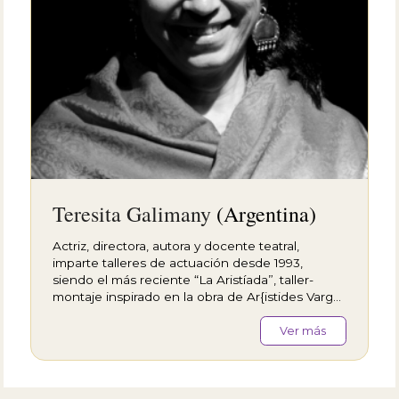
Teresita Galimany
(Argentina)
Actriz, directora, autora y docente teatral,
imparte talleres de actuación desde 1993,
siendo el más reciente “La Aristíada”, taller-
montaje inspirado en la obra de Ar{istides Vargas
y “Aquéllas pequeñas cosas”, en Salta (NOA),
basado en narraciones de los participantes.
Ver más
Como actriz sus últimos trabajos han sido
“Transoceánicas”, de Patricia Zangaro, dirigida
por Carlos Ianni y "Estrategia de la luz" de
Adriana Genta, dirigida por Alberto Isola (Perú).