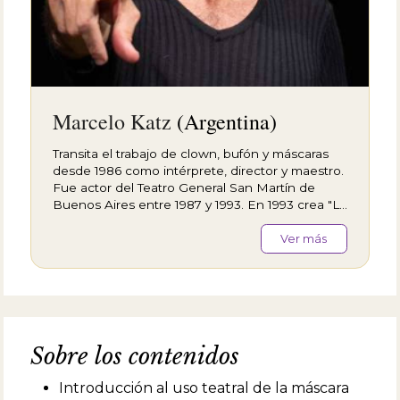
Marcelo Katz
(Argentina)
Transita el trabajo de clown, bufón y máscaras
desde 1986 como intérprete, director y maestro.
Fue actor del Teatro General San Martín de
Buenos Aires entre 1987 y 1993. En 1993 crea "La
Trup", primera compañía de Nuevo Circo de
Argentina, y la dirige hasta 1997. Desde 1995 ha
Ver más
montado espectáculos en &nbsp;el Teatro
General San Martín, Teatro Nacional Cervantes,
Teatro Broadway, Centro Cultural de la
Cooperación, Teatro Regina, La Trastienda,
Teatro Metropolitan, Ciudad Cultural Konex,
entre otros. Sus espectáculos como actor o
Sobre los contenidos
director se han visto en España, Francia,
&nbsp;Colombia, Israel, Dinamarca, Chile y
Introducción al uso teatral de la máscara
Uruguay. Fue merecedor de los principales