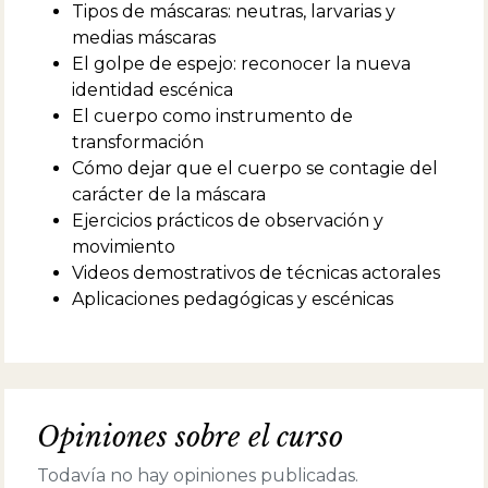
premios y nominaciones de su medio teatral:
Tipos de máscaras: neutras, larvarias y
Premio ACE (Asociación de Críticos de
medias máscaras
Espectáculos), &nbsp;Premio Teatro XXI ( del
El golpe de espejo: reconocer la nueva
grupo de investigación teatral GETEA), Premio
identidad escénica
Teatros del Mundo (de la Universidad de
Buenos Aires), Premio María Guerrero, Premio
El cuerpo como instrumento de
Pregonero (de la Fundación el Libro), entre
transformación
otros. Es director de Espacio Aguirre, escuela
Cómo dejar que el cuerpo se contagie del
de clown, bufón y máscaras. Dicta regularmente
carácter de la máscara
cursos en diversas ciudades de Argentina,
España, Francia, Italia, Suiza, Portugal, Paraguay,
Ejercicios prácticos de observación y
Uruguay, Chile, Perú y Costa Rica. Fue jurado de
movimiento
los Premios Nacionales de Teatro elegido por el
Videos demostrativos de técnicas actorales
Ministro de Cultura de la Nación.
Aplicaciones pedagógicas y escénicas
Opiniones sobre el curso
Todavía no hay opiniones publicadas.