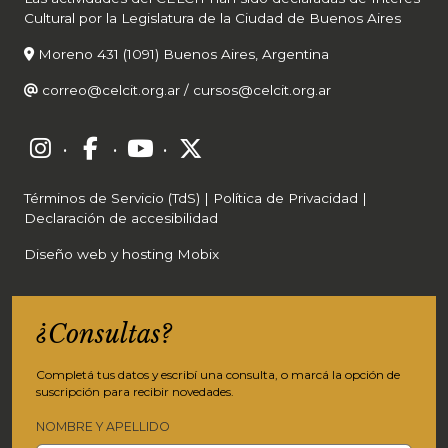
Cultural por la Legislatura de la Ciudad de Buenos Aires
Moreno 431 (1091) Buenos Aires, Argentina
correo@celcit.org.ar
/
cursos@celcit.org.ar
·
·
·
Términos de Servicio (TdS)
|
Política de Privacidad
|
Declaración de accesibilidad
Diseño web y hosting Mobix
¿Consultas?
Completá tus datos y escribí una consulta, o marcá la opción de
suscripción para recibir novedades.
NOMBRE Y APELLIDO