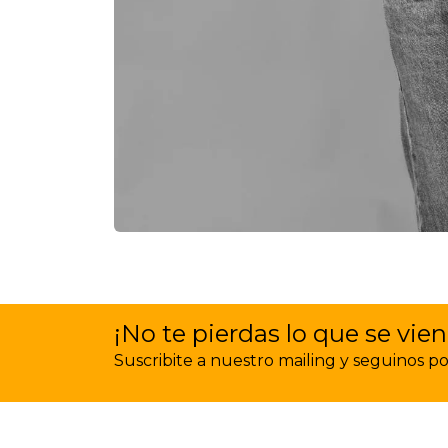
¡No te pierdas lo que se vien
Suscribite a nuestro mailing y seguinos por 