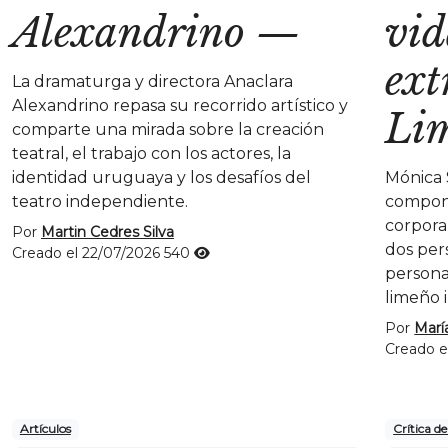
Alexandrino
—
vid
ext
La dramaturga y directora Anaclara
Alexandrino repasa su recorrido artístico y
Li
comparte una mirada sobre la creación
teatral, el trabajo con los actores, la
identidad uruguaya y los desafíos del
Mónica S
teatro independiente.
compone
corporal
Por
Martin Cedres Silva
dos per
Creado el 22/07/2026
540
persona
limeño 
Por
Marí
Creado e
Artículos
Crítica d