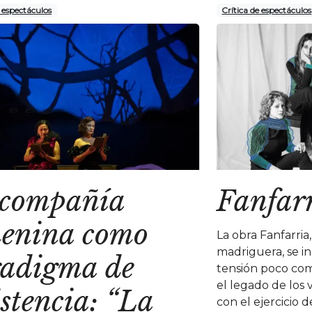
e espectáculos
Crítica de espectáculos
 compañía
Fanfar
menina como
La obra Fanfarria
madriguera, se i
radigma de
tensión poco com
el legado de los v
istencia: “La
con el ejercicio d