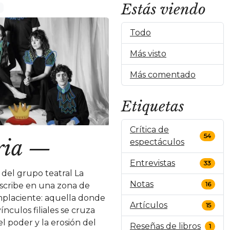
Estás viendo
Todo
Más visto
Más comentado
Etiquetas
Crítica de
54
ria
—
espectáculos
Entrevistas
33
, del grupo teatral La
Notas
16
nscribe en una zona de
placiente: aquella donde
Artículos
15
ínculos filiales se cruza
el poder y la erosión del
Reseñas de libros
1