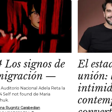
 Los signos de
El esta
migración
—
unión: 
intimi
l Auditorio Nacional Adela Reta la
4 Self not found de Maria
contem
huk.
na Rugnitz Garabedian
convert