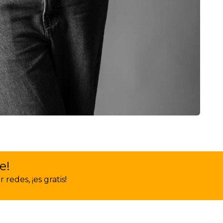
e!
redes, ¡es gratis!