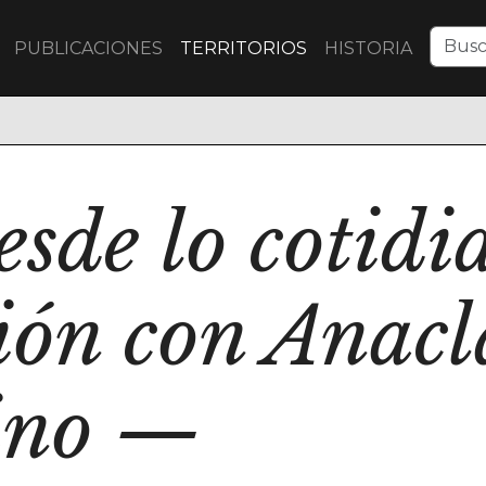
PUBLICACIONES
TERRITORIOS
HISTORIA
esde lo cotid
ión con Anacl
ino
—