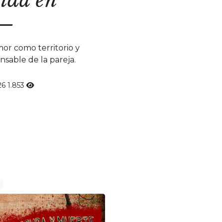
—
or como territorio y
nsable de la pareja.
26
1.853