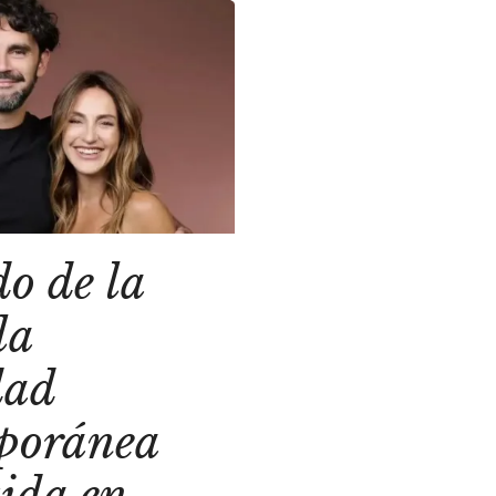
do de la
la
dad
poránea
ida en