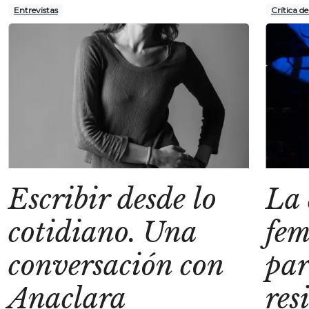
Entrevistas
Crítica d
Escribir desde lo
La
cotidiano. Una
fe
conversación con
pa
Anaclara
res