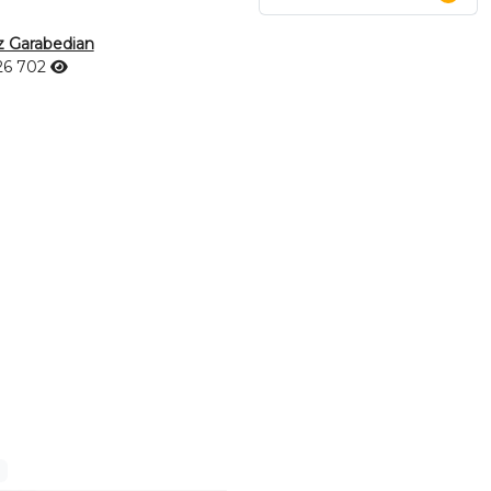
z Garabedian
26
702