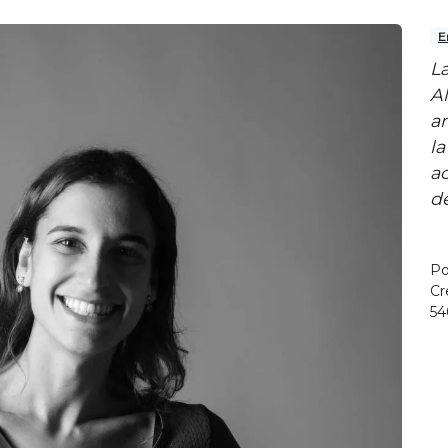
E
L
A
a
la
ac
de
P
Cr
5