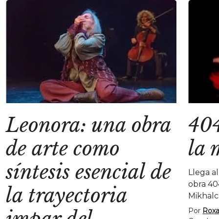
Leonora: una obra
404
de arte como
la 
síntesis esencial de
Llega a
obra 40
la trayectoria
Mikhalc
Por
Roxa
impar del