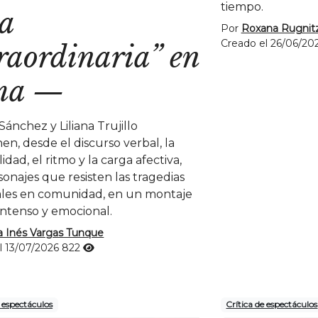
tiempo.
a
Por
Roxana Rugnit
Creado el 26/06/20
raordinaria” en
ma
—
ánchez y Liliana Trujillo
n, desde el discurso verbal, la
idad, el ritmo y la carga afectiva,
sonajes que resisten las tragedias
les en comunidad, en un montaje
intenso y emocional.
a Inés Vargas Tunque
l 13/07/2026
822
e espectáculos
Crítica de espectáculos