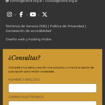
correo@celcit.org.ar
/
cursos@celcit.org.ar
·
·
·
Términos de Servicio (TdS)
|
Política de Privacidad
|
Declaración de accesibilidad
Diseño web y hosting Mobix
¿Consultas?
Completá tus datos y escribí una consulta, o marcá la opción de
suscripción para recibir novedades.
NOMBRE Y APELLIDO
CORREO ELECTRÓNICO