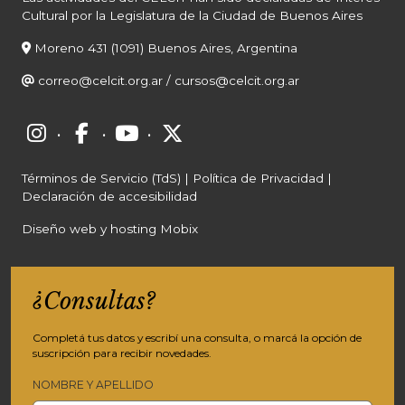
Cultural por la Legislatura de la Ciudad de Buenos Aires
Moreno 431 (1091) Buenos Aires, Argentina
correo@celcit.org.ar
/
cursos@celcit.org.ar
·
·
·
Términos de Servicio (TdS)
|
Política de Privacidad
|
Declaración de accesibilidad
Diseño web y hosting Mobix
¿Consultas?
Completá tus datos y escribí una consulta, o marcá la opción de
suscripción para recibir novedades.
NOMBRE Y APELLIDO