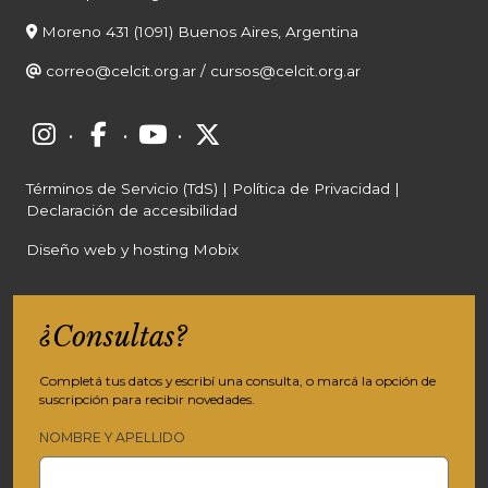
Moreno 431 (1091) Buenos Aires, Argentina
correo@celcit.org.ar
/
cursos@celcit.org.ar
·
·
·
Términos de Servicio (TdS)
|
Política de Privacidad
|
Declaración de accesibilidad
Diseño web y hosting Mobix
¿Consultas?
Completá tus datos y escribí una consulta, o marcá la opción de
suscripción para recibir novedades.
NOMBRE Y APELLIDO