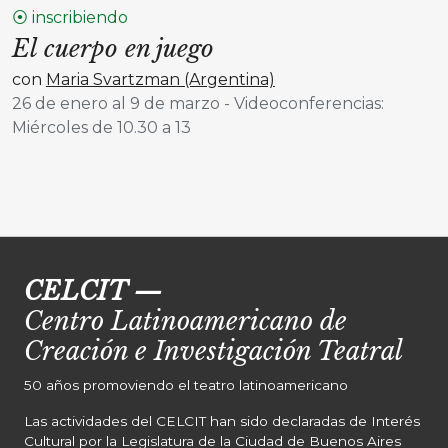
⦿ inscribiendo
El cuerpo en juego
con
Maria Svartzman (Argentina)
26 de enero al 9 de marzo - Videoconferencias:
Miércoles de 10.30 a 13
CELCIT
—
Centro Latinoamericano de
Creación e Investigación Teatral
50 años promoviendo el teatro latinoamericano
Las actividades del CELCIT han sido declaradas de Interés
Cultural por la Legislatura de la Ciudad de Buenos Aires