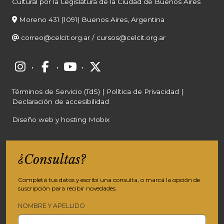
Cultural por la Legislatura de la Ciudad de Buenos Aires
Moreno 431 (1091) Buenos Aires, Argentina
correo@celcit.org.ar
/
cursos@celcit.org.ar
·
·
·
Términos de Servicio (TdS)
|
Política de Privacidad
|
Declaración de accesibilidad
Diseño web y hosting Mobix
¿Consultas?
Completá tus datos y escribí una consulta, o marcá la opción de
suscripción para recibir novedades.
NOMBRE Y APELLIDO