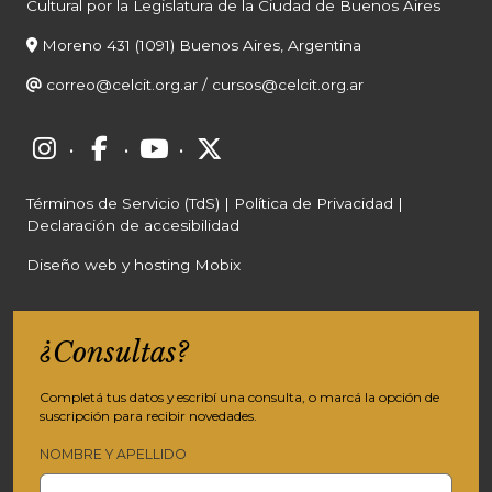
Cultural por la Legislatura de la Ciudad de Buenos Aires
Moreno 431 (1091) Buenos Aires, Argentina
correo@celcit.org.ar
/
cursos@celcit.org.ar
·
·
·
Términos de Servicio (TdS)
|
Política de Privacidad
|
Declaración de accesibilidad
Diseño web y hosting Mobix
¿Consultas?
Completá tus datos y escribí una consulta, o marcá la opción de
suscripción para recibir novedades.
NOMBRE Y APELLIDO