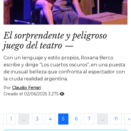
El sorprendente y peligroso
juego del teatro
—
Con un lenguaje y estilo propios, Roxana Berco
escribe y dirige “Los cuartos oscuros”, en una puesta
de inusual belleza que confronta al espectador con
la cruda realidad argentina.
Por
Claudio Ferrari
Creado el 02/06/2025
3.275
1
…
3
4
5
6
7
…
11
»