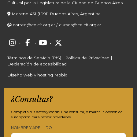
Cultural por la Legislatura de la Ciudad de Buenos Aires
Moreno 431 (1091) Buenos Aires, Argentina
correo@celcit.org.ar
/
cursos@celcit.org.ar
·
·
·
Términos de Servicio (TdS)
|
Política de Privacidad
|
Declaración de accesibilidad
Diseño web y hosting Mobix
¿Consultas?
Completá tus datos y escribí una consulta, o marcá la opción de
suscripción para recibir novedades.
NOMBRE Y APELLIDO