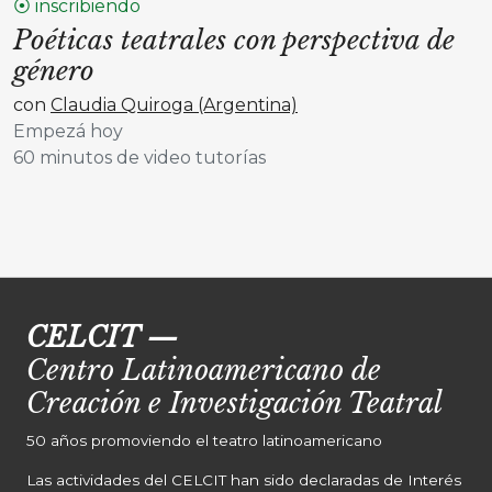
⦿ inscribiendo
Poéticas teatrales con perspectiva de
género
con
Claudia Quiroga (Argentina)
Empezá hoy
60 minutos de video tutorías
CELCIT
—
Centro Latinoamericano de
Creación e Investigación Teatral
50 años promoviendo el teatro latinoamericano
Las actividades del CELCIT han sido declaradas de Interés