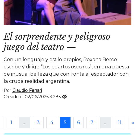
El sorprendente y peligroso
juego del teatro
—
Con un lenguaje y estilo propios, Roxana Berco
escribe y dirige “Los cuartos oscuros”, en una puesta
de inusual belleza que confronta al espectador con
la cruda realidad argentina.
Por
Claudio Ferrari
Creado el 02/06/2025
3.283
1
…
3
4
5
6
7
…
11
»