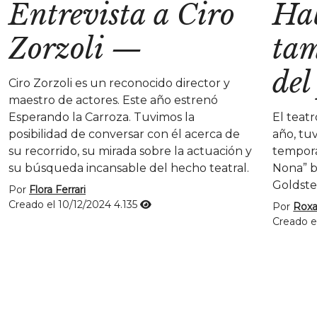
Entrevista a Ciro
Hab
Zorzoli
—
tam
del
Ciro Zorzoli es un reconocido director y
maestro de actores. Este año estrenó
Esperando la Carroza. Tuvimos la
El teat
posibilidad de conversar con él acerca de
año, tu
su recorrido, su mirada sobre la actuación y
tempora
su búsqueda incansable del hecho teatral.
Nona” b
Goldste
Por
Flora Ferrari
Creado el 10/12/2024
4.135
Por
Roxa
Creado e