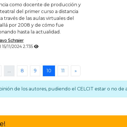
ncia como docente de producción y
teatral del primer curso a distancia
a través de las aulas virtuales del
allá por 2008 y de cómo fue
onando hasta la actualidad.
avo Schraier
l 15/11/2024
2.735
…
8
9
10
11
»
inión de los autores, pudiendo el CELCIT estar o no de 
e!