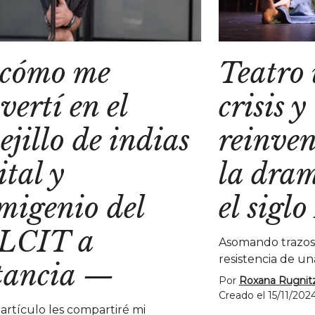
 cómo me
Teatro
vertí en el
crisis y
ejillo de indias
reinven
ital y
la dra
migenio del
el sigl
LCIT a
Asomando trazos s
resistencia de u
tancia
—
Por
Roxana Rugnit
Creado el 15/11/202
 artículo les compartiré mi