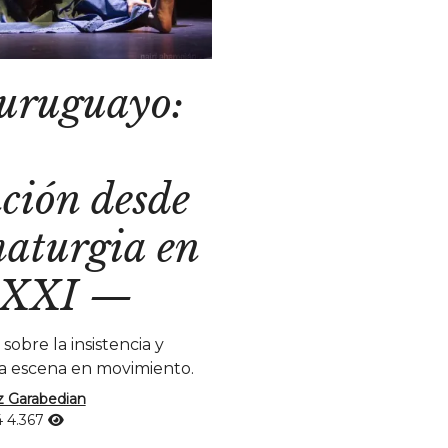
 uruguayo:
ción desde
maturgia en
o XXI
—
obre la insistencia y
na escena en movimiento.
z Garabedian
4
4.367