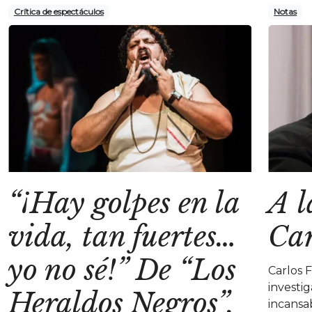
Crítica de espectáculos
Notas
“¡Hay golpes en la
A l
vida, tan fuertes…
Car
yo no sé!” De “Los
Carlos 
investi
Heraldos Negros”,
incansa