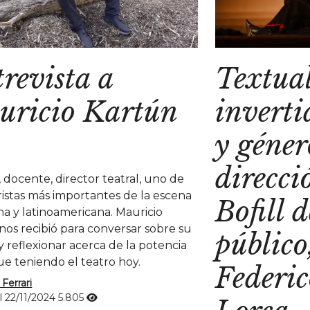
revista a
Textua
uricio Kartún
inverti
y géner
direcci
, docente, director teatral, uno de
tristas más importantes de la escena
Bofill d
na y latinoamericana. Mauricio
nos recibió para conversar sobre su
público
y reflexionar acerca de la potencia
ue teniendo el teatro hoy.
Federic
 Ferrari
l 22/11/2024
5.805