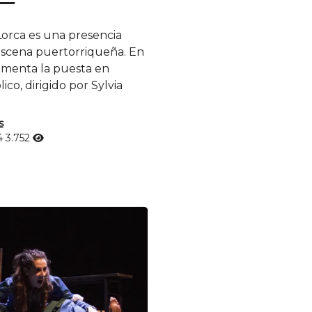
—
Lorca es una presencia
escena puertorriqueña. En
comenta la puesta en
ico, dirigido por Sylvia
s
24
3.752