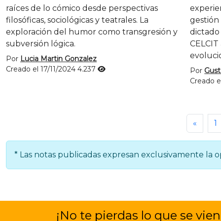
raíces de lo cómico desde perspectivas
experie
filosóficas, sociológicas y teatrales. La
gestión 
exploración del humor como transgresión y
dictado 
subversión lógica.
CELCIT 
evoluci
Por
Lucia Martin Gonzalez
Creado el 17/11/2024
4.237
Por
Gust
Creado e
«
1
* Las notas publicadas expresan exclusivamente la op
¡No te pierdas lo que se vien