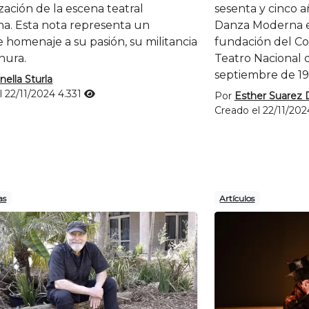
zación de la escena teatral
sesenta y cinco a
na. Esta nota representa un
Danza Moderna en
 homenaje a su pasión, su militancia
fundación del C
nura.
Teatro Nacional 
septiembre de 19
nella Sturla
l 22/11/2024
4.331
Por
Esther Suarez 
Creado el 22/11/20
as
Artículos