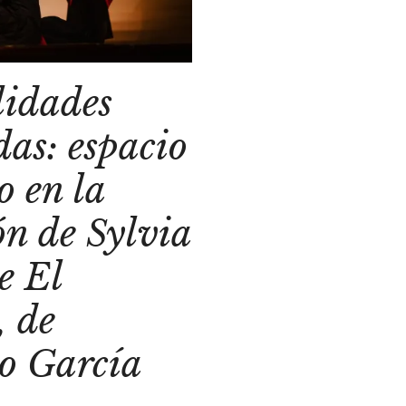
lidades
das: espacio
o en la
ón de Sylvia
e El
, de
o García