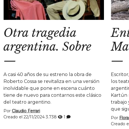
Otra tragedia
Ent
argentina. Sobre
Ma
—
—
A casi 40 años de su estreno la obra de
Escritor
Roberto Cossa se revitaliza en una versión
los tea
inolvidable que pone en escena cuánto
argenti
tiene de nuevo para contarnos este clásico
Kartún 
del teatro argentino.
trabajo 
que sig
Por
Claudio Ferrari
Creado el 22/11/2024
3.738
1
Por
Flora
Creado e