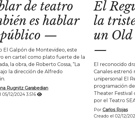
lar de teatro
El Reg
bién es hablar
la tris
 público
—
un Old
—
ro El Galpón de Montevideo, este
vo en cartel como plato fuerte de la
da, la obra, de Roberto Cossa, “La
El reconocido dr
ajo la dirección de Alfredo
Canales estrenó 
in.
unipersonal El R
programación de
na Rugnitz Garabedian
Theater Festival
l 05/12/2024
3.516
por el Teatro SEA
Por
Carlos Rojas
Creado el 02/12/20