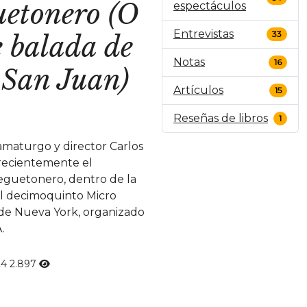
uetonero (O
espectáculos
Entrevistas
33
te balada de
Notas
16
 San Juan)
Artículos
15
Reseñas de libros
1
amaturgo y director Carlos
recientemente el
eguetonero, dentro de la
l decimoquinto Micro
 de Nueva York, organizado
.
24
2.897