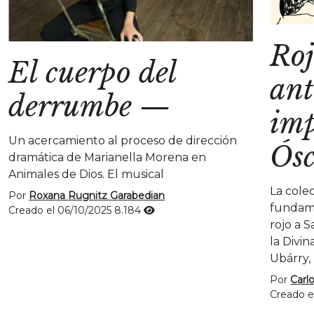
Roj
El cuerpo del
ant
derrumbe
—
imp
Un acercamiento al proceso de dirección
Ósc
dramática de Marianella Morena en
Animales de Dios. El musical
La colec
Por
Roxana Rugnitz Garabedian
fundame
Creado el 06/10/2025
8.184
rojo a S
la Divin
Ubárry,
Por
Carl
Creado e