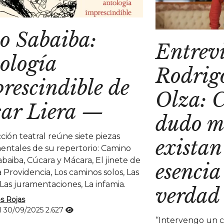
o Sabaiba:
Entrevi
ología
Rodrig
rescindible de
Olza: 
ar Liera
—
dudo m
ción teatral reúne siete piezas
existan
ntales de su repertorio: Camino
abaiba, Cúcara y Mácara, El jinete de
esencia
a Providencia, Los caminos solos, Las
 Las juramentaciones, La infamia.
verdad
os Rojas
l 30/09/2025
2.627
“Intervengo un cl