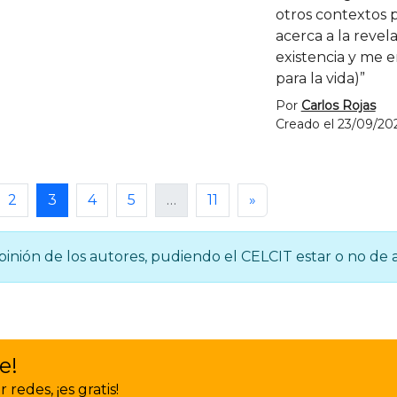
otros contextos 
acerca a la revela
existencia y me e
para la vida)”
Por
Carlos Rojas
Creado el 23/09/20
2
3
4
5
…
11
»
inión de los autores, pudiendo el CELCIT estar o no de 
e!
redes, ¡es gratis!