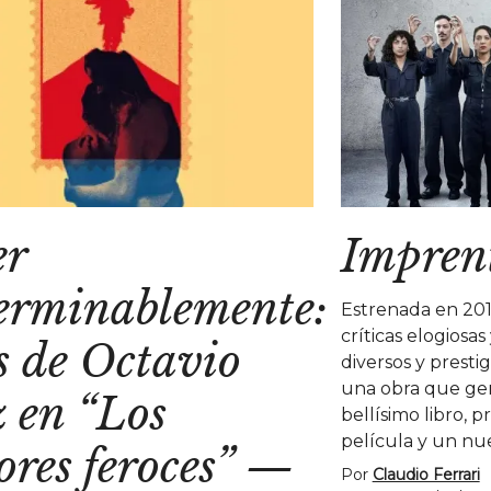
er
Impren
erminablemente:
Estrenada en 20
críticas elogiosa
s de Octavio
diversos y prestig
una obra que gen
 en “Los
bellísimo libro, 
película y un nu
res feroces”
—
Por
Claudio Ferrari