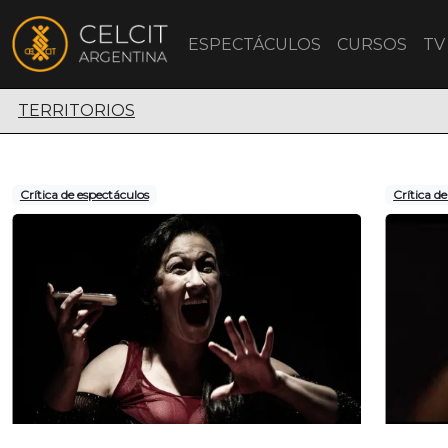
ESPECTÁCULOS
CURSOS
TV
Territorios escénicos
TERRITORIOS
Crítica de espectáculos
Crítica d