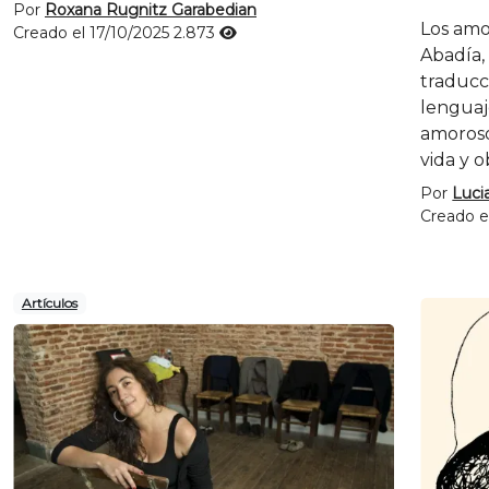
Por
Roxana Rugnitz Garabedian
Los amo
Creado el 17/10/2025
2.873
Abadía,
traducci
lenguaj
amoroso
vida y o
Por
Luci
Creado e
Artículos