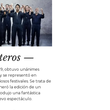
teros
—
19, obtuvo unánimes
s y se representó en
iosos festivales. Se trata de
eró la edición de un
produjo una fantástica
evo espectáculo.