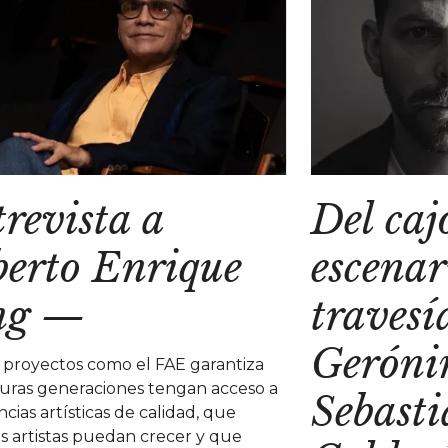
revista a
Del caj
erto Enrique
escenar
ng
—
travesí
Geróni
 proyectos como el FAE garantiza
uras generaciones tengan acceso a
Sebast
cias artísticas de calidad, que
s artistas puedan crecer y que