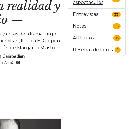
a realidad y
espectáculos
Entrevistas
33
io
—
Notas
16
s y cosas del dramaturgo
Artículos
15
cmillan, llega a El Galpón
ección de Margarita Musto.
Reseñas de libros
1
z Garabedian
25
2.460