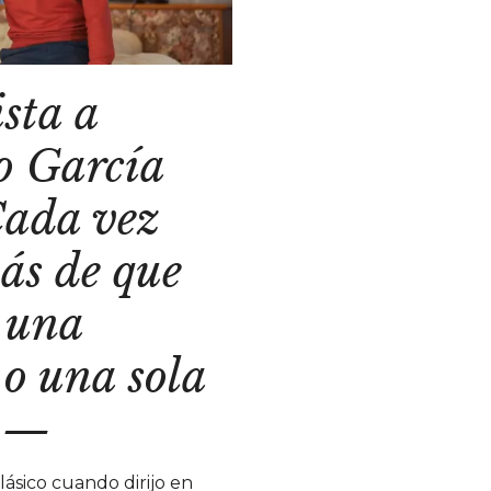
sta a
o García
Cada vez
ás de que
 una
 o una sola
—
ásico cuando dirijo en