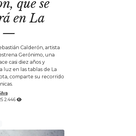
n, que se
rá en La
—
bastián Calderón, artista
 estrena Gerónimo, una
ce casi diez años y
a luz en las tablas de La
nota, comparte su recorrido
nicas.
ilva
25
2.446