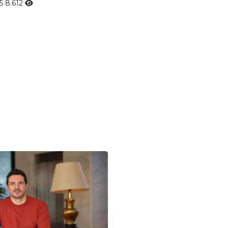
25
8.612