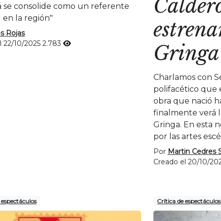
Calderó
se consolide como un referente
 en la región"
estrena
os Rojas
l 22/10/2025
2.783
Gringa
Charlamos con Se
polifacético que
obra que nació ha
finalmente verá l
Gringa. En esta 
por las artes escé
Por
Martin Cedres S
Creado el 20/10/20
e espectáculos
Crítica de espectáculos