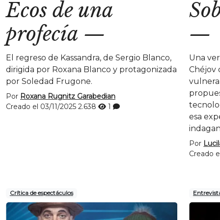
Ecos de una
Sob
profecía
—
—
El regreso de Kassandra, de Sergio Blanco,
Una ver
dirigida por Roxana Blanco y protagonizada
Chéjov 
por Soledad Frugone.
vulnera
propues
Por
Roxana Rugnitz Garabedian
tecnolo
Creado el 03/11/2025
2.638
1
esa exp
indagan
Por
Luci
Creado e
Crítica de espectáculos
Entrevist