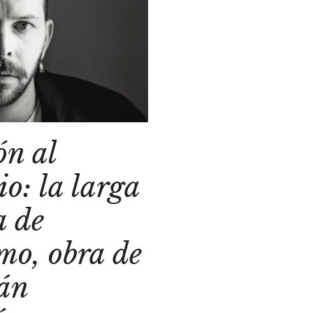
ón al
io: la larga
a de
mo, obra de
ián