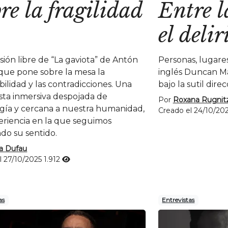
re la fragilidad
Entre l
el delir
sión libre de “La gaviota” de Antón
Personas, lugare
que pone sobre la mesa la
inglés Duncan Ma
bilidad y las contradicciones. Una
bajo la sutil dir
ta inmersiva despojada de
Por
Roxana Rugnit
gía y cercana a nuestra humanidad,
Creado el 24/10/20
eriencia en la que seguimos
do su sentido.
la Dufau
l 27/10/2025
1.912
as
Entrevistas