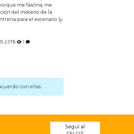
porque me fascina, me
ción del misterio de la
ntrena para el escenario (y
25
2.578
1
acuerdo con ellas.
Seguí al
CELCIT